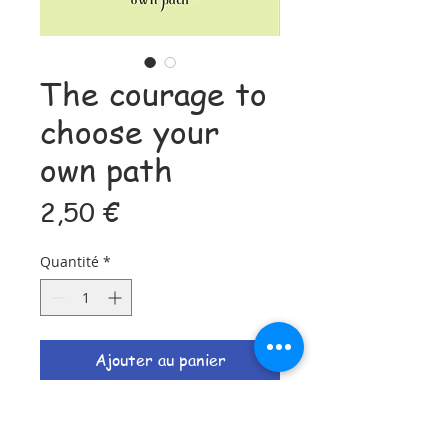
The courage to
choose your
own path
Prix
2,50 €
Quantité
*
Ajouter au panier
Postal card 10,5 x 15 cm